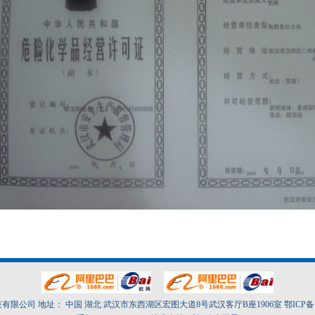
限公司 地址： 中国 湖北 武汉市东西湖区宏图大道8号武汉客厅B座1906室 鄂ICP备100