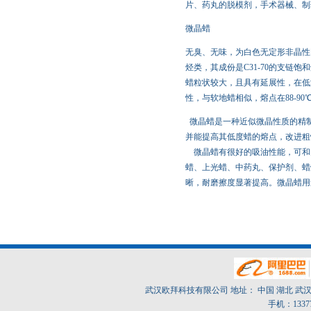
片、药丸的脱模剂，手术器械、制
微晶蜡
无臭、无味，为白色无定形非晶性
烃类，其成份是C31-70的支链
蜡粒状较大，且具有延展性，在低
性，与软地蜡相似，熔点在88-90
微晶蜡是一种近似微晶性质的精
并能提高其低度蜡的熔点，改进粗
微晶蜡有很好的吸油性能，可和
蜡、上光蜡、中药丸、保护剂、蜡
晰，耐磨擦度显著提高。微晶蜡用
武汉欧拜科技有限公司 地址： 中国 湖北 武汉市东
手机：1337